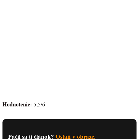
Hodnotenie:
5,5/6
Páčil sa ti článok?
Ostaň v obraze.