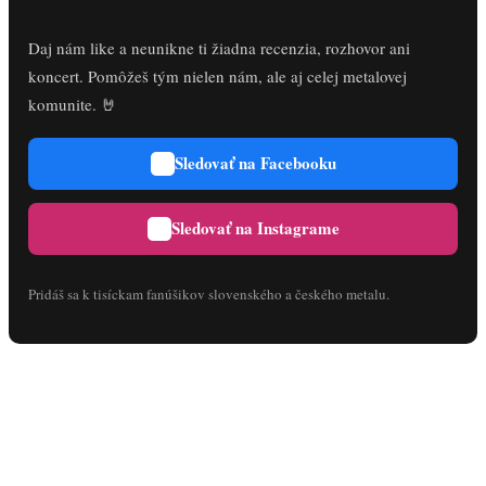
Daj nám like a neunikne ti žiadna recenzia, rozhovor ani
koncert. Pomôžeš tým nielen nám, ale aj celej metalovej
komunite. 🤘
Sledovať na Facebooku
Sledovať na Instagrame
Pridáš sa k tisíckam fanúšikov slovenského a českého metalu.