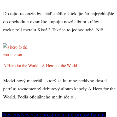
Do tejto recenzie by snáď stačilo: Utekajte čo najrýchlejšie
do obchodu a okamžite kupujte nový album kráľov
rock'n'roll metalu Kiss!!! Také je to jednoduché. Nič…
A Hero for the World - A Hero for the World
Medzi nový materiál, ktorý sa ku mne nedávno dostal
patrí aj rovnomenný debutový album kapely A Hero for the
World. Podľa oficiálneho mailu ide o…
Navigácia
Previous
Previous
Novinky z prostredia interpretov Tiamat,