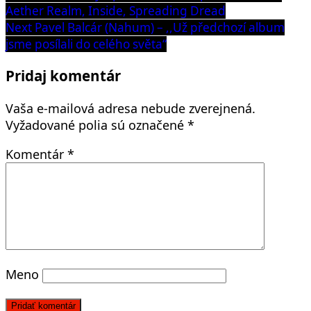
post:
Aether Realm, Inside, Spreading Dread
v
Next
Next
Pavel Balcár (Nahum) – ,,Už předchozí album
článku
post:
jsme posílali do celého světa“
Pridaj komentár
Vaša e-mailová adresa nebude zverejnená.
Vyžadované polia sú označené
*
Komentár
*
Meno