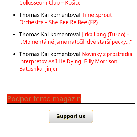
Collosseum Club – Košice
Thomas Kai
komentoval
Time Sprout
Orchestra – She Bee Re Bee (EP)
Thomas Kai
komentoval
Jirka Lang (Turbo) –
,,Momentálně jsme natočili dvě starší pecky…“
Thomas Kai
komentoval
Novinky z prostredia
interpretov As I Lie Dying, Billy Morrison,
Batushka, Jinjer
Podpor tento magazín
Support us