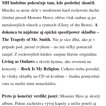
MH hudobne pokračuje tam, kde posledný skončil.
Muzika sa nesie skôr v modernom hard rockovom duchu
(titulná pieseň Monster Hero), občas však siahnu aj po
A
metalovejších tónoch a rytmoch (Glory of the Brave).
dokonca tu nájdeme aj epickú speed/power skladbu –
The Tragedy of Mr. Smith.
Nie je síce dlhá, ako je v
prípade pod. piesní zvykom – no má veľký potenciál
zaujať. Z rockovejších kúskov zaujme hlavne originálna
Living as Outlaws
a skvelá hymna, ako stvorená na
Rock Is My Religion.
koncerty –
Celkovo treba povedať,
že všetky skladby na CD sú kvalitne – žiadna pomyselná
vata sa medzi nimi nenachádza.
Preto je konečný verdikt jasný:
Monster Hero je skvelý
album. Pekne zachytáva vývoj kapely a určite poteší aj