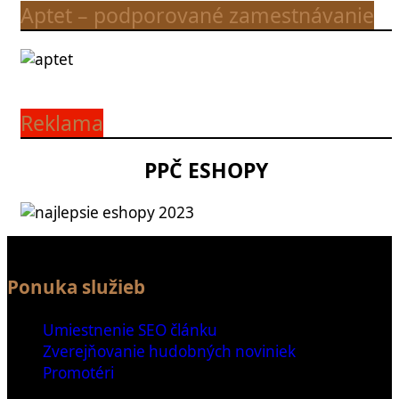
Aptet – podporované zamestnávanie
Reklama
PPČ ESHOPY
Ponuka služieb
Umiestnenie SEO článku
Zverejňovanie hudobných noviniek
Promotéri