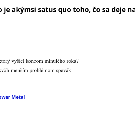
o je akýmsi satus quo toho, čo sa deje n
ktorý vyšiel koncom minulého roka?
ľ kvôli menším problémom spevák
ower Metal