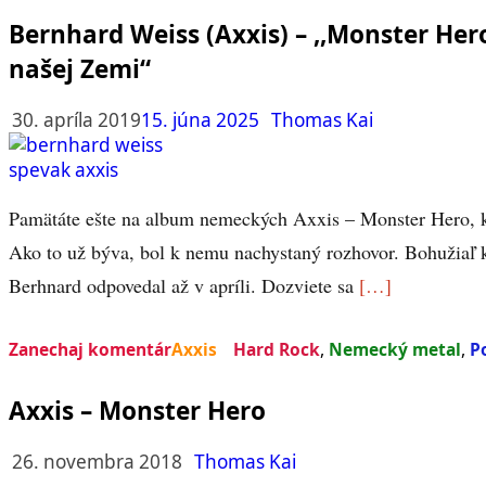
Bernhard Weiss (Axxis) – ,,Monster Her
našej Zemi“
30. apríla 2019
15. júna 2025
Thomas Kai
Pamätáte ešte na album nemeckých Axxis – Monster Hero, 
Ako to už býva, bol k nemu nachystaný rozhovor. Bohužia
Berhnard odpovedal až v apríli. Dozviete sa
[…]
Zanechaj komentár
Axxis
Hard Rock
,
Nemecký metal
,
P
Axxis – Monster Hero
26. novembra 2018
Thomas Kai