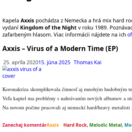
Kapela
Axxis
pochádza z Nemecka a hrá mix hard ro
vydaní
Kingdom of the Night
v roku 1989. Poznáva
zafarbeným hlasom. Viac informácii nájdete na ich
of
Axxis – Virus of a Modern Time (EP)
25. apríla 2020
15. júna 2025
Thomas Kai
Koronakríza skomplikovala činnosť aj mnohým hudobným tele
Veľa kapiel ma problémy s nahrávaním nových albumov a nie
Na novom počine pracovali aj nemeckí hard/heavy metalisti
Zanechaj komentár
Axxis
Hard Rock
,
Melodic Metal
,
Mo