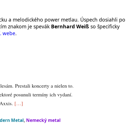
cku a melodického power metlau. Úspech dosiahli po
cím znakom je spevák
Bernhard Weiß
so špecificky
.
. webe
sám. Prestali koncerty a nielen to.
ktoré posunuli termíny ich vydaní.
 Axxis.
[…]
dern Metal
,
Nemecký metal