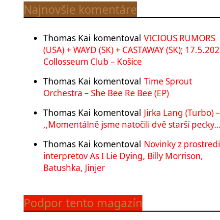
Najnovšie komentáre
Thomas Kai
komentoval
VICIOUS RUMORS
(USA) + WAYD (SK) + CASTAWAY (SK); 17.5.202
Collosseum Club – Košice
Thomas Kai
komentoval
Time Sprout
Orchestra – She Bee Re Bee (EP)
Thomas Kai
komentoval
Jirka Lang (Turbo) –
,,Momentálně jsme natočili dvě starší pecky…
Thomas Kai
komentoval
Novinky z prostred
interpretov As I Lie Dying, Billy Morrison,
Batushka, Jinjer
Podpor tento magazín