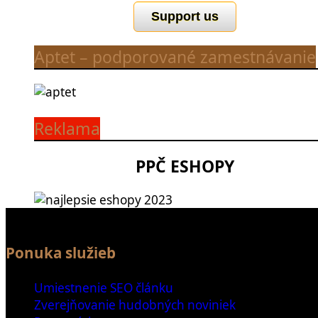
Support us
Aptet – podporované zamestnávanie
Reklama
PPČ ESHOPY
Ponuka služieb
Umiestnenie SEO článku
Zverejňovanie hudobných noviniek