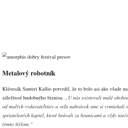
Metalový robotník
Klávesák Santeri Kallio potvrdil, že to bolo asi ako všade n
záležitosť hudobného biznisu.
„U nás existovali malé obcho
od malých vydavateľstiev a veľa nahrávok sme si vymieňali s
spriatelených kapiel, ktoré hrávali za hranicami a vždy nieč
týmto štýlom.“