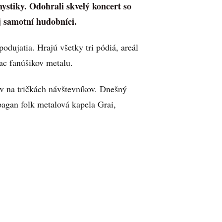
stiky. Odohrali skvelý koncert so
j samotní hudobníci.
dujatia. Hrajú všetky tri pódiá, areál
ac fanúšikov metalu.
ov na tričkách návštevníkov. Dnešný
 pagan folk metalová kapela Grai,