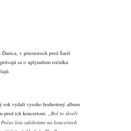
urica, v priestoroch pred Šariš
zprávajú sa o uplynulom ročníku
tajú.
lý rok vydali vysoko hodnotený album
nu pred ich koncertom.
„Bol to skvelý
„Počas leta odohráme na koncertoch