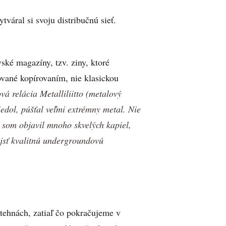
váral si svoju distribučnú sieť.
ské magazíny, tzv. ziny, ktoré
vané kopírovaním, nie klasickou
vá relácia Metalliliitto (metalový
viedol, púšťal veľmi extrémny metal. Nie
u som objavil mnoho skvelých kapiel,
jsť kvalitnú undergroundovú
tehnách, zatiaľ čo pokračujeme v