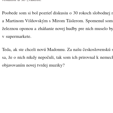
Poobede som si bol pozrieť diskusiu o 30 rokoch slobodne
a Martinom Višňovským s Mirom Táslerom. Spomenul som si n
železnou oponou a zháňanie novej hudby pre nich muselo by
v supermarkete.
Teda, ak ste chceli novú Madonnu. Za našu československú 
sa, že o nich nikdy nepočuli, tak som ich prirovnal k neme
objavovaním novej tvrdej muziky?