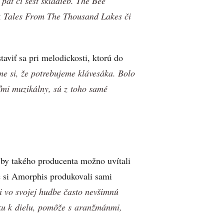
 päť či šesť skladieb. The Bee
z Tales From The Thousand Lakes či
viť sa pri melodickosti, ktorú do
e si, že potrebujeme klávesáka. Bolo
eľmi muzikálny, sú z toho samé
by takého producenta možno uvítali
že si Amorphis produkovali sami
i vo svojej hudbe často nevšimnú
ruku k dielu, pomôže s aranžmánmi,