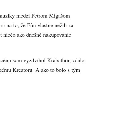
j muziky medzi Petrom Migašom
a to, že Fíni vlastne nežili za
ť niečo ako dnešné nakupovanie
scénu som vyzdvihol Krabathor, zdalo
ckému Kreatoru. A ako to bolo s tým