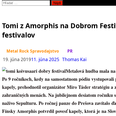
Hľadať:
Tomi z Amorphis na Dobrom Festi
festivalov
Metal Rock Spravodajstvo
PR
19. júna 2019
11. júna 2025
Thomas Kai
Metalová hudba mala na 
Po 9 ročníkoch, kedy na samostatnom pódiu vystupovali p
kapely, prehodnotil organizátor Miro Tásler stratégiu a z
zahraničných menách. Na jubilejnom desiatom ročníku sm
naživo Sepulturu. Po ročnej pauze do Prešova zavítalo ďa
Fínsky Amorphis potvrdil povesť kapely, ktorá je na Slo