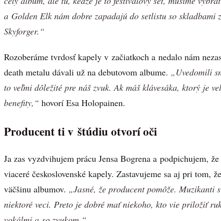
celý album, ale tu, keďže je to festivalový set, musíme vybrať
a Golden Elk nám dobre zapadajú do setlistu so skladbami 
Skyforger.“
Rozoberáme tvrdosť kapely v začiatkoch a nedalo nám nezasta
death metalu dávali už na debutovom albume.
„Uvedomili sm
to veľmi dôležité pre náš zvuk. Ak máš klávesáka, ktorý je v
benefity,“
hovorí Esa Holopainen.
Producent ti v štúdiu otvorí oči
Ja zas vyzdvihujem prácu Jensa Bogrena a podpichujem, že 
viaceré československé kapely. Zastavujeme sa aj pri tom, 
väčšinu albumov.
„Jasné, že producent pomôže. Muzikanti s
niektoré veci. Preto je dobré mať niekoho, kto vie priložiť 
vokálmi a so zvukom.“