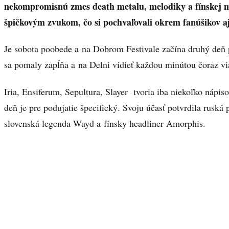
nekompromisnú zmes death metalu, melodiky a fínskej my
špičkovým zvukom, čo si pochvaľovali okrem fanúšikov a
Je sobota poobede a na Dobrom Festivale začína druhý deň po
sa pomaly zapĺňa a na Delni vidieť každou minútou čoraz vi
Iria, Ensiferum, Sepultura, Slayer tvoria iba niekoľko nápis
deň je pre podujatie špecifický. Svoju účasť potvrdila ruská
slovenská legenda Wayd a fínsky headliner Amorphis.