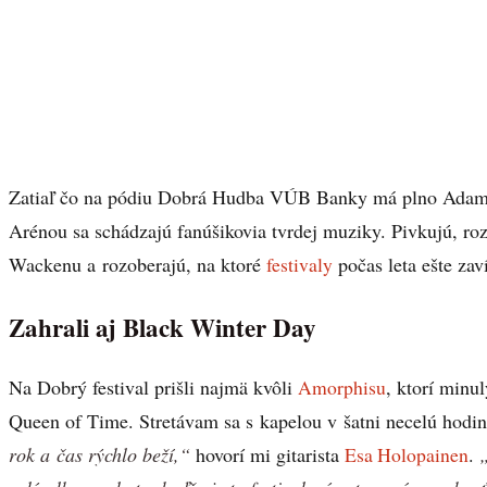
Zatiaľ čo na pódiu Dobrá Hudba VÚB Banky má plno Adam Ď
Arénou sa schádzajú fanúšikovia tvrdej muziky. Pivkujú, ro
Wackenu a rozoberajú, na ktoré
festivaly
počas leta ešte zaví
Zahrali aj Black Winter Day
Na Dobrý festival prišli najmä kvôli
Amorphisu
, ktorí minu
Queen of Time. Stretávam sa s kapelou v šatni necelú hodi
rok a čas rýchlo beží,“
hovorí mi gitarista
Esa Holopainen
.