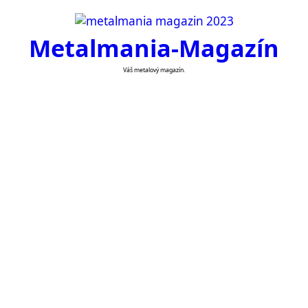
Skip
to
Metalmania-Magazín
content
Váš metalový magazín.