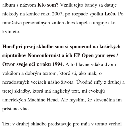
Kto som?
album s názvom
Vznik tejto bandy sa datuje
Lečo.
niekedy na koniec roku 2007, po rozpade spolku
Po
množstve personálnych zmien dnes kapela funguje ako
kvinteto.
Hneď pri prvej skladbe som si spomenul na košických
súputníkov Nonconformist a ich EP Open your eyes /
Otvor svoje oči z roku 1994.
A to hlavne vďaka dvom
vokálom a dobrým textom, ktoré sú, ako inak, o
neradostných veciach nášho života. Úvodné riffy z druhej a
tretej skladby, ktorá má anglický text, mi evokujú
amerických Machine Head. Ale myslím, že slovenčina im
pristane viac.
Text v druhej skladbe predstavuje pre mňa v tomto vrchol