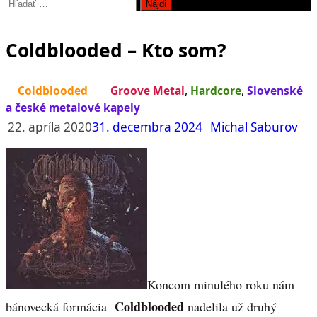
Hľadať:
Coldblooded – Kto som?
Coldblooded
Groove Metal
,
Hardcore
,
Slovenské
a české metalové kapely
22. apríla 2020
31. decembra 2024
Michal Saburov
Koncom minulého roku nám
Coldblooded
bánovecká formácia
nadelila už druhý