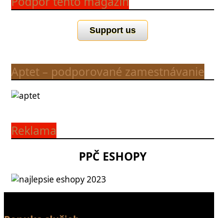
Podpor tento magazín
Support us
Aptet – podporované zamestnávanie
Reklama
PPČ ESHOPY