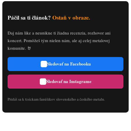
Páčil sa ti článok?
Ostaň v obraze.
Daj nám like a neunikne ti žiadna recenzia, rozhovor ani
koncert. Pomôžeš tým nielen nám, ale aj celej metalovej
komunite. 🤘
Sledovať na Facebooku
Sledovať na Instagrame
Pridáš sa k tisíckam fanúšikov slovenského a českého metalu.