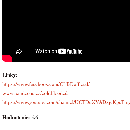
Linky:
https://www.facebook.com/CLBDofficial/
www.bandzone.cz/coldblooded
https://www.youtube.com/channel/UCTDuXVADxjeKpcTm
Hodnotenie:
5/6