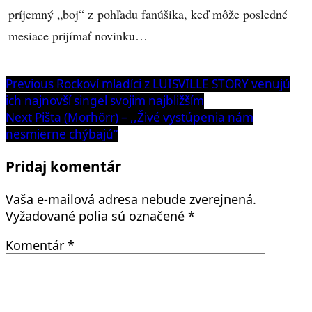
príjemný „boj“ z pohľadu fanúšika, keď môže posledné
mesiace prijímať novinku…
Navigácia
Previous
Previous
Rockoví mladíci z LUISVILLE STORY venujú
post:
ich najnovší singel svojim najbližším
v
Next
Next
Pišta (Morhörr) – ,,Živé vystúpenia nám
článku
post:
nesmierne chýbajú“
Pridaj komentár
Vaša e-mailová adresa nebude zverejnená.
Vyžadované polia sú označené
*
Komentár
*