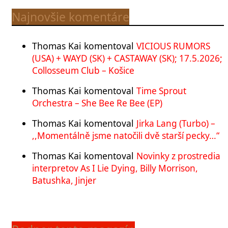
Najnovšie komentáre
Thomas Kai
komentoval
VICIOUS RUMORS
(USA) + WAYD (SK) + CASTAWAY (SK); 17.5.2026;
Collosseum Club – Košice
Thomas Kai
komentoval
Time Sprout
Orchestra – She Bee Re Bee (EP)
Thomas Kai
komentoval
Jirka Lang (Turbo) –
,,Momentálně jsme natočili dvě starší pecky…“
Thomas Kai
komentoval
Novinky z prostredia
interpretov As I Lie Dying, Billy Morrison,
Batushka, Jinjer