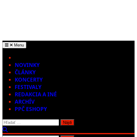
Menu
Home
NOVINKY
ČLÁNKY
KONCERTY
FESTIVALY
REDAKCIA A INÉ
ARCHÍV
PPČ ESHOPY
Hľadať: