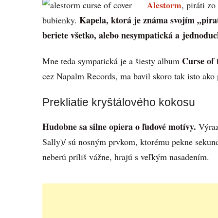
Alestorm
, piráti z
Kapela, ktorá je známa svojím „pir
bubienky.
beriete všetko, alebo nesympatická a jednoduc
Curse of 
Mne teda sympatická je a šiesty album
cez Napalm Records, ma bavil skoro tak isto ako p
Prekliatie kryštálového kokosu
Hudobne sa silne opiera o ľudové motívy.
Výraz
Sally)/ sú nosným prvkom, ktorému pekne sekunduj
neberú príliš vážne, hrajú s veľkým nasadením.