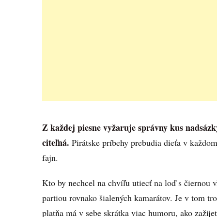
Z každej piesne vyžaruje správny kus nadsázky
citeľná.
Pirátske príbehy prebudia dieťa v každom
fajn.
Kto by nechcel na chvíľu utiecť na loď s čiernou 
partiou rovnako šialených kamarátov. Je v tom tr
platňa má v sebe skrátka viac humoru, ako zažij