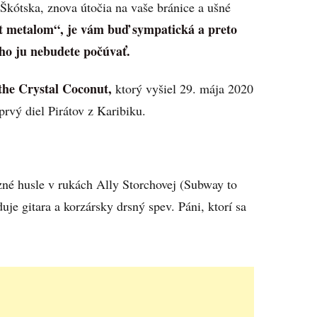
o Škótska, znova útočia na vaše bránice a ušné
at metalom“, je vám buď sympatická a preto
ho ju nebudete počúvať.
the Crystal Coconut,
ktorý vyšiel 29. mája 2020
rvý diel Pirátov z Karibiku.
né husle v rukách Ally Storchovej (Subway to
e gitara a korzársky drsný spev. Páni, ktorí sa