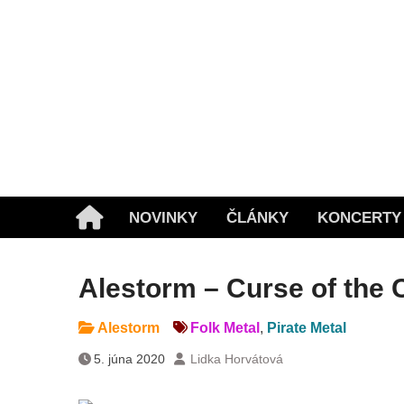
Skip
to
content
NOVINKY
ČLÁNKY
KONCERTY
Home
Alestorm – Curse of the 
Alestorm
Folk Metal
,
Pirate Metal
5. júna 2020
Lidka Horvátová