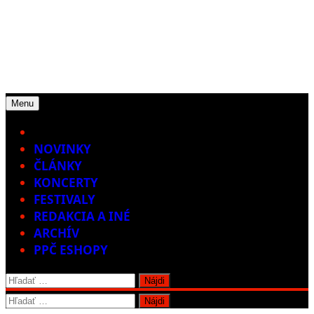
Menu
Home
NOVINKY
ČLÁNKY
KONCERTY
FESTIVALY
REDAKCIA A INÉ
ARCHÍV
PPČ ESHOPY
Hľadať:
Hľadať: