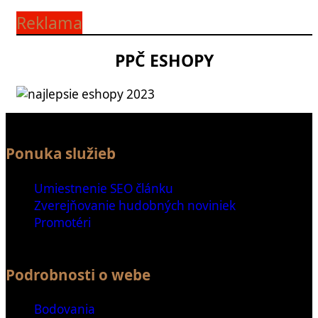
Reklama
PPČ ESHOPY
Ponuka služieb
Umiestnenie SEO článku
Zverejňovanie hudobných noviniek
Promotéri
Podrobnosti o webe
Bodovania