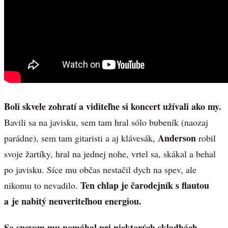
Boli skvele zohratí a viditeľne si koncert užívali ako my.
Bavili sa na javisku, sem tam hral sólo bubeník (naozaj
Anderson
parádne), sem tam gitaristi a aj klávesák,
robil
svoje žartíky, hral na jednej nohe, vrtel sa, skákal a behal
po javisku. Síce mu občas nestačil dych na spev, ale
Ten chlap je čarodejník s flautou
nikomu to nevadilo.
a je nabitý neuveriteľnou energiou.
So spevom mu pomáhal pri niektorých skladbách