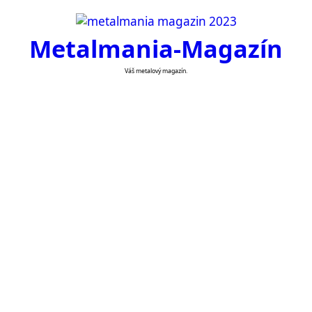
Skip
to
Metalmania-Magazín
content
Váš metalový magazín.