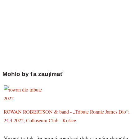
Mohlo by ťa zaujímať
ROWAN ROBERTSON & band - „Tribute Ronnie James Dio“;
24.4.2022; Colloseum Club - Košice
Vyzerá to tak, že temná covidová doba sa nám skončila