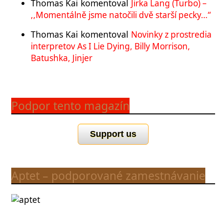
Thomas Kai
komentoval
Jirka Lang (Turbo) –
,,Momentálně jsme natočili dvě starší pecky…“
Thomas Kai
komentoval
Novinky z prostredia
interpretov As I Lie Dying, Billy Morrison,
Batushka, Jinjer
Podpor tento magazín
Support us
Aptet – podporované zamestnávanie