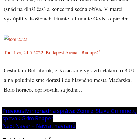
(snáď na dlhší čas) a koncertná scéna ožíva. V marci
vystúpili v Košiciach Titanic a Lunatic Gods, o pár dní…
Tool live; 24.5.2022; Budapest Arena - Budapešť
Cesta tam Bol utorok, z Košíc sme vyrazili vlakom o 8.00
a na poludnie sme dorazili do hlavného mesta Maďarska.
Bolo horúco, opravovala sa jedna…
Navigácia
Previous
Previous
Mimoriadna správa: Zomrel Steve Grimmett,
post:
spevák Grim Reaper
v
Next
Next
Navar – Návrat havranů
článku
post: