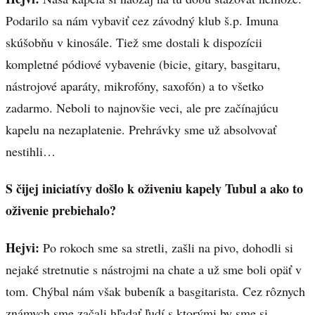
Podarilo sa nám vybaviť cez závodný klub š.p. Imuna
skúšobňu v kinosále. Tiež sme dostali k dispozícii
kompletné pódiové vybavenie (bicie, gitary, basgitaru,
nástrojové aparáty, mikrofóny, saxofón) a to všetko
zadarmo. Neboli to najnovšie veci, ale pre začínajúcu
kapelu na nezaplatenie. Prehrávky sme už absolvovať
nestihli…
S čijej iniciatívy došlo k oživeniu kapely Tubul a ako to
oživenie prebiehalo?
Hejvi:
Po rokoch sme sa stretli, zašli na pivo, dohodli si
nejaké stretnutie s nástrojmi na chate a už sme boli opäť v
tom. Chýbal nám však bubeník a basgitarista. Cez rôznych
známych sme začali hľadať ľudí s ktorými by sme si