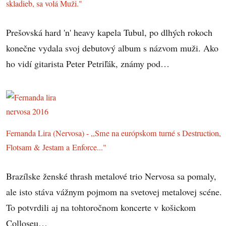
skladieb, sa volá Muži."
Prešovská hard 'n' heavy kapela Tubul, po dlhých rokoch
konečne vydala svoj debutový album s názvom muži. Ako
ho vidí gitarista Peter Petriľák, známy pod…
Fernanda Lira (Nervosa) - ,,Sme na európskom turné s Destruction,
Flotsam & Jestam a Enforce..."
Brazílske ženské thrash metalové trio Nervosa sa pomaly,
ale isto stáva vážnym pojmom na svetovej metalovej scéne.
To potvrdili aj na tohtoročnom koncerte v košickom
Colloseu…