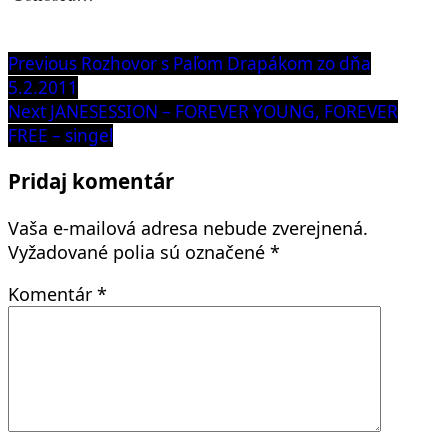
Navigácia
Previous
Previous
Rozhovor s Paľom Drapákom zo dňa
post:
5.2.2011
v
Next
Next
JANESESSION – FOREVER YOUNG, FOREVER
článku
post:
FREE – singel
Pridaj komentár
Vaša e-mailová adresa nebude zverejnená.
Vyžadované polia sú označené
*
Komentár
*