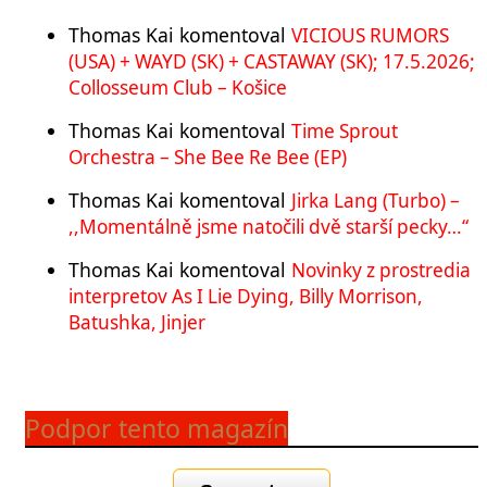
Thomas Kai
komentoval
VICIOUS RUMORS
(USA) + WAYD (SK) + CASTAWAY (SK); 17.5.2026;
Collosseum Club – Košice
Thomas Kai
komentoval
Time Sprout
Orchestra – She Bee Re Bee (EP)
Thomas Kai
komentoval
Jirka Lang (Turbo) –
,,Momentálně jsme natočili dvě starší pecky…“
Thomas Kai
komentoval
Novinky z prostredia
interpretov As I Lie Dying, Billy Morrison,
Batushka, Jinjer
Podpor tento magazín