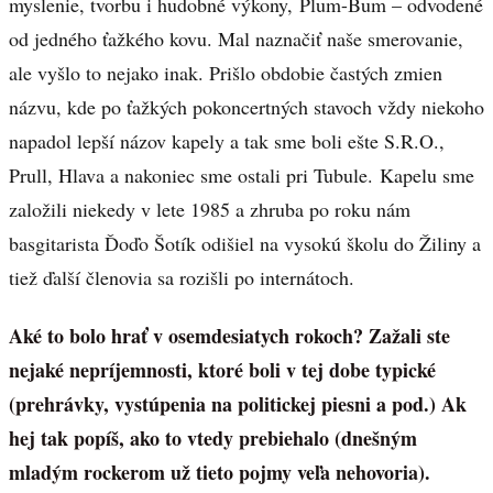
myslenie, tvorbu i hudobné výkony, Plum-Bum – odvodené
od jedného ťažkého kovu. Mal naznačiť naše smerovanie,
ale vyšlo to nejako inak. Prišlo obdobie častých zmien
názvu, kde po ťažkých pokoncertných stavoch vždy niekoho
napadol lepší názov kapely a tak sme boli ešte S.R.O.,
Prull, Hlava a nakoniec sme ostali pri Tubule. Kapelu sme
založili niekedy v lete 1985 a zhruba po roku nám
basgitarista Ďoďo Šotík odišiel na vysokú školu do Žiliny a
tiež ďalší členovia sa rozišli po internátoch.
Aké to bolo hrať v osemdesiatych rokoch? Zažali ste
nejaké nepríjemnosti, ktoré boli v tej dobe typické
(prehrávky, vystúpenia na politickej piesni a pod.)
Ak
hej tak popíš, ako to vtedy prebiehalo (dnešným
mladým rockerom už tieto pojmy veľa nehovoria).