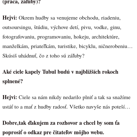
(práca, záľuby)?
Hejvi:
Okrem hudby sa venujeme obchodu, riadeniu,
outsoursingu, štúdiu, výchove detí, pivu, vodke, ginu,
fotografovaniu, programovaniu, hokeju, architektúre,
manželkám, priateľkám, turistike, bicyklu, ničnerobeniu…
Skúsiš uhádnuť, čo z toho sú záľuby?
Aké ciele kapely Tubul budú v najbližších rokoch
splnené?
Hejvi:
Ciele sa nám nikdy nedarilo plniť a tak sa snažíme
ustáť to a mať z hudby radosť. Všetko navyše nás poteší…
Dobre,tak ďakujem za rozhovor a chcel by som ťa
poprosiť o odkaz pre čitateľov môjho webu.