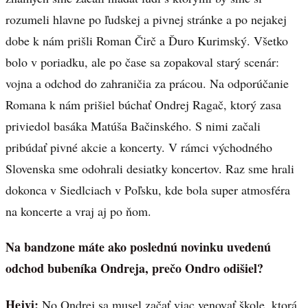
rozumeli hlavne po ľudskej a pivnej stránke a po nejakej
dobe k nám prišli Roman Čirč a Ďuro Kurimský. Všetko
bolo v poriadku, ale po čase sa zopakoval starý scenár:
vojna a odchod do zahraničia za prácou. Na odporúčanie
Romana k nám prišiel búchať Ondrej Ragač, ktorý zasa
priviedol basáka Matúša Bačinského. S nimi začali
pribúdať pivné akcie a koncerty. V rámci východného
Slovenska sme odohrali desiatky koncertov. Raz sme hrali
dokonca v Siedlciach v Poľsku, kde bola super atmosféra
na koncerte a vraj aj po ňom.
Na bandzone máte ako poslednú novinku uvedenú
odchod bubeníka Ondreja, prečo Ondro odišiel?
Hejvi:
No Ondrej sa musel začať viac venovať škole, ktorá