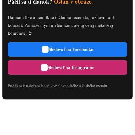
Páčil sa ti článok?
Ostaň v obraze.
Daj nám like a neunikne ti žiadna recenzia, rozhovor ani
koncert. Pomôžeš tým nielen nám, ale aj celej metalovej
komunite. 🤘
Sledovať na Facebooku
Sledovať na Instagrame
Pridáš sa k tisíckam fanúšikov slovenského a českého metalu.