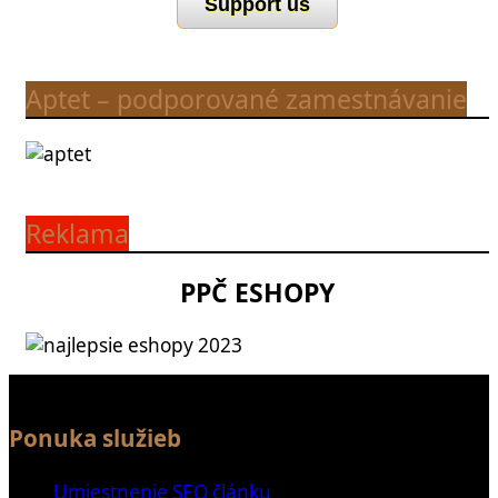
Support us
Aptet – podporované zamestnávanie
Reklama
PPČ ESHOPY
Ponuka služieb
Umiestnenie SEO článku