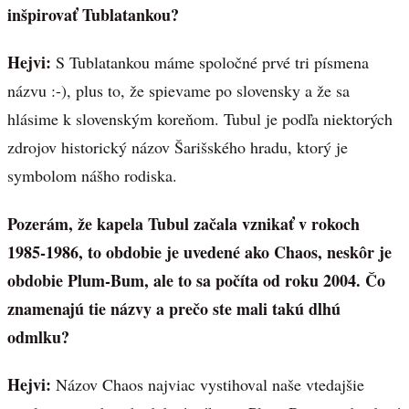
inšpirovať Tublatankou?
Hejvi:
S Tublatankou máme spoločné prvé tri písmena
názvu :-), plus to, že spievame po slovensky a že sa
hlásime k slovenským koreňom. Tubul je podľa niektorých
zdrojov historický názov Šarišského hradu, ktorý je
symbolom nášho rodiska.
Pozerám, že kapela Tubul začala vznikať v rokoch
1985-1986, to obdobie je uvedené ako Chaos, neskôr je
obdobie Plum-Bum, ale to sa počíta od roku 2004. Čo
znamenajú tie názvy a prečo ste mali takú dlhú
odmlku?
Hejvi:
Názov Chaos najviac vystihoval naše vtedajšie