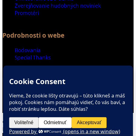
Zverejňovanie hudobných noviniek
Promotéri
Podrobnosti o webe
Bodovania
Special Thanks
Ďalšie odkazy
Spriatelené weby
Zaujímavé čítanie
ENGLISH SECTION
Copyright © All rights reserved.
Magazine Plus by
WEN Themes