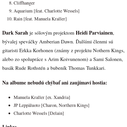
Cliffhanger
Aquarium [feat. Charlotte Wessels]
Rain [feat. Manuela Kraller]
Dark Sarah
Heidi Parviainen
je sólovým projektom
,
bývalej speváčky Amberian Dawn. Ďalšími členmi sú
gitaristi Erkka Korhonen (známy z projektu Nothern Kings,
alebo zo spolupráce s Arim Koivunenom) a Sami Salonen,
basák Rude Rothstén a bubeník Thomas Tunkkari.
Na albume nebudú chýbať ani zaujímaví hostia:
Manuela Kraller [ex. Xandria]
JP Leppäluoto [Charon, Northern Kings]
Charlotte Wessels [Delain]
Linky: