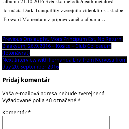
albumu 21.10.2016 Švédska melodic/death metalová
formácia Dark Tranquillity zverejnila videoklip k skladbe
Froward Momentum z pripravovaného albumu…
Navigácia
Previous
Previous
Onslaught, Mors Principum Est, No Return,
post:
Blaakyum; 26.9.2016 – Košice – Club Colloseum
v
(fotonávrat)
článku
Next
Next
Interview with Fernanda Lira from Nervosa from
post:
day 20. September 2016
Pridaj komentár
Vaša e-mailová adresa nebude zverejnená.
Vyžadované polia sú označené
*
Komentár
*