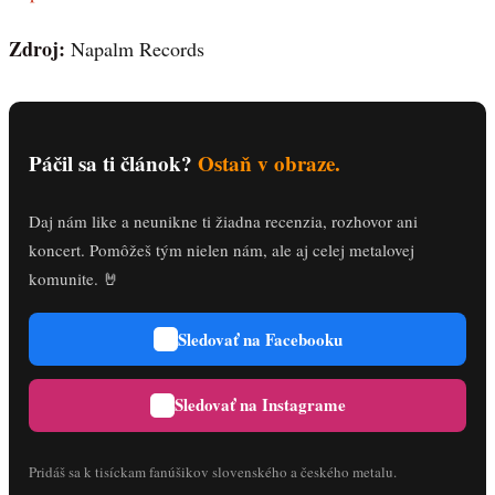
Zdroj:
Napalm Records
Páčil sa ti článok?
Ostaň v obraze.
Daj nám like a neunikne ti žiadna recenzia, rozhovor ani
koncert. Pomôžeš tým nielen nám, ale aj celej metalovej
komunite. 🤘
Sledovať na Facebooku
Sledovať na Instagrame
Pridáš sa k tisíckam fanúšikov slovenského a českého metalu.