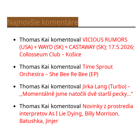
Najnovšie komentáre
Thomas Kai
komentoval
VICIOUS RUMORS
(USA) + WAYD (SK) + CASTAWAY (SK); 17.5.2026;
Collosseum Club – Košice
Thomas Kai
komentoval
Time Sprout
Orchestra – She Bee Re Bee (EP)
Thomas Kai
komentoval
Jirka Lang (Turbo) –
,,Momentálně jsme natočili dvě starší pecky…“
Thomas Kai
komentoval
Novinky z prostredia
interpretov As I Lie Dying, Billy Morrison,
Batushka, Jinjer