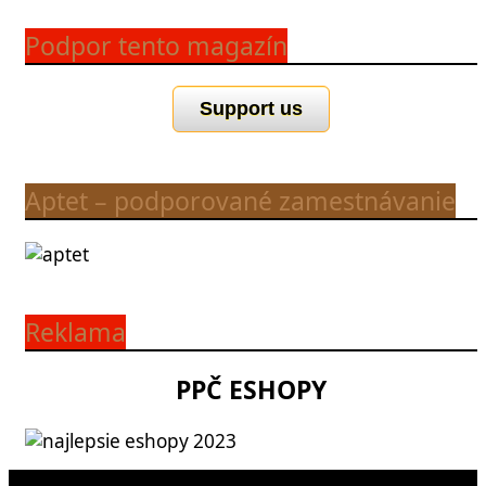
Podpor tento magazín
Support us
Aptet – podporované zamestnávanie
Reklama
PPČ ESHOPY