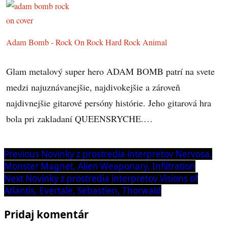
Adam Bomb - Rock On Rock Hard Rock Animal
Glam metalový super hero ADAM BOMB patrí na svete
medzi najuznávanejšie, najdivokejšie a zároveň
najdivnejšie gitarové persóny histórie. Jeho gitarová hra
bola pri zakladaní QUEENSRYCHE.…
Navigácia
Previous
Previous
Novinky z prostredia interpretov Nervosa,
post:
Monster Magnet, Alien Weaponary, Infiltration
v
Next
Next
Novinky z prostredia interpretov Visions of
článku
post:
Atlantis, Evertale, Sebastien, Thorwald
Pridaj komentár