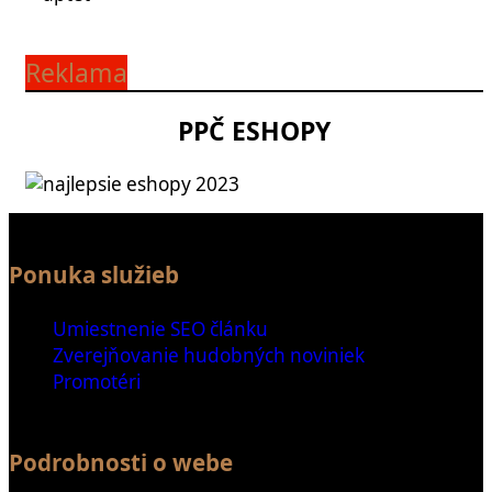
Reklama
PPČ ESHOPY
Ponuka služieb
Umiestnenie SEO článku
Zverejňovanie hudobných noviniek
Promotéri
Podrobnosti o webe