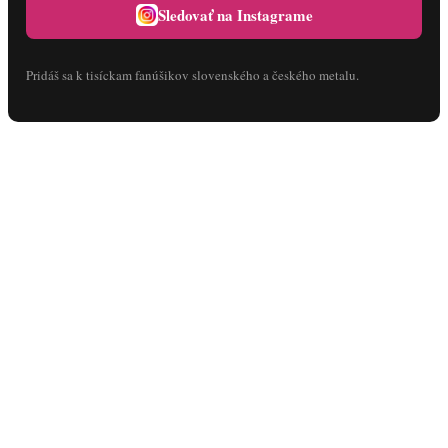
Sledovať na Instagrame
Pridáš sa k tisíckam fanúšikov slovenského a českého metalu.