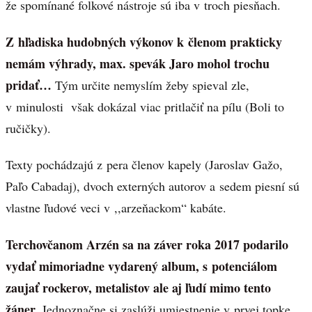
že spomínané folkové nástroje sú iba v troch piesňach.
Z hľadiska hudobných výkonov k členom prakticky
nemám výhrady, max. spevák Jaro mohol trochu
pridať…
Tým určite nemyslím žeby spieval zle,
v minulosti však dokázal viac pritlačiť na pílu (Boli to
ručičky).
Texty pochádzajú z pera členov kapely (Jaroslav Gažo,
Paľo Cabadaj), dvoch externých autorov a sedem piesní sú
vlastne ľudové veci v ,,arzeňackom“ kabáte.
Terchovčanom Arzén sa na záver roka 2017 podarilo
vydať mimoriadne vydarený album, s potenciálom
zaujať rockerov, metalistov ale aj ľudí mimo tento
žáner.
Jednoznačne si zaslúži umiestnenie v prvej topke.