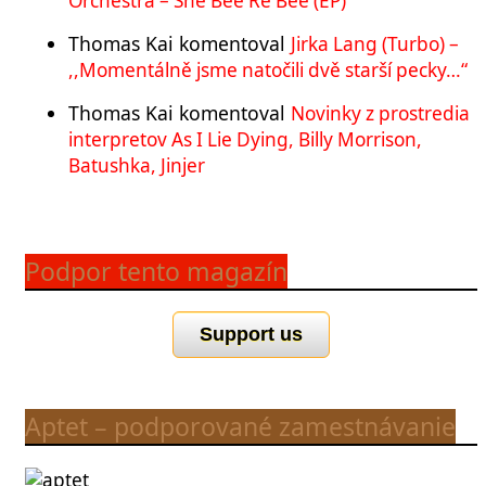
Orchestra – She Bee Re Bee (EP)
Thomas Kai
komentoval
Jirka Lang (Turbo) –
,,Momentálně jsme natočili dvě starší pecky…“
Thomas Kai
komentoval
Novinky z prostredia
interpretov As I Lie Dying, Billy Morrison,
Batushka, Jinjer
Podpor tento magazín
Support us
Aptet – podporované zamestnávanie