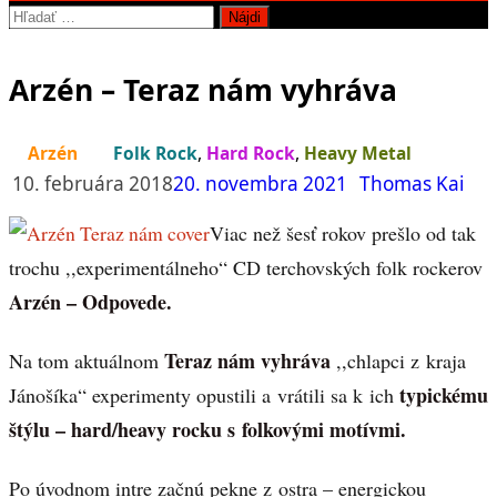
Hľadať:
Arzén – Teraz nám vyhráva
Arzén
Folk Rock
,
Hard Rock
,
Heavy Metal
10. februára 2018
20. novembra 2021
Thomas Kai
Viac než šesť rokov prešlo od tak
trochu ,,experimentálneho“ CD terchovských folk rockerov
Arzén – Odpovede.
Teraz nám vyhráva
Na tom aktuálnom
,,chlapci z kraja
typickému
Jánošíka“ experimenty opustili a vrátili sa k ich
štýlu – hard/heavy rocku s folkovými motívmi.
Po úvodnom intre začnú pekne z ostra – energickou