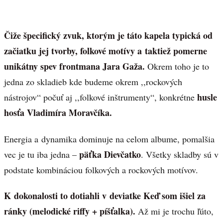
Čiže špecifický zvuk, ktorým je táto kapela typická od
začiatku jej tvorby, folkové motívy a taktiež pomerne
unikátny spev frontmana Jara Gaža.
Okrem toho je to
jedna zo skladieb kde budeme okrem ,,rockových
husle
nástrojov“ počuť aj ,,folkové inštrumenty“, konkrétne
hosťa Vladimíra Moravčíka.
Energia a dynamika dominuje na celom albume, pomalšia
päťka Dievčatko
vec je tu iba jedna –
. Všetky skladby sú v
podstate kombináciou folkových a rockových motívov.
K dokonalosti to dotiahli v deviatke Keď som išiel za
ránky (melodické riffy + píšťalka).
Až mi je trochu ľúto,