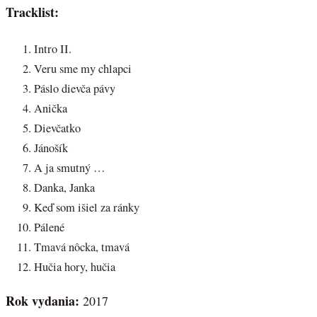
Tracklist:
Intro II.
Veru sme my chlapci
Páslo dievča pávy
Anička
Dievčatko
Jánošík
A ja smutný …
Danka, Janka
Keď som išiel za ránky
Pálené
Tmavá nôcka, tmavá
Hučia hory, hučia
Rok vydania:
2017