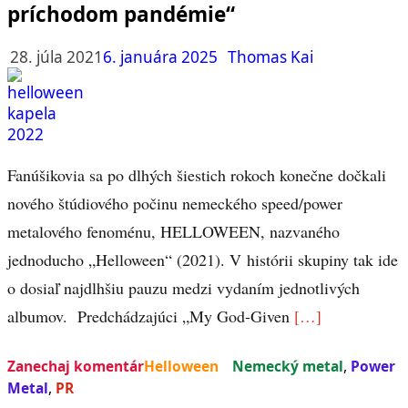
príchodom pandémie“
28. júla 2021
6. januára 2025
Thomas Kai
Fanúšikovia sa po dlhých šiestich rokoch konečne dočkali
nového štúdiového počinu nemeckého speed/power
metalového fenoménu, HELLOWEEN, nazvaného
jednoducho „Helloween“ (2021). V histórii skupiny tak ide
o dosiaľ najdlhšiu pauzu medzi vydaním jednotlivých
albumov. Predchádzajúci „My God-Given
[…]
Zanechaj komentár
Helloween
Nemecký metal
,
Power
Metal
,
PR