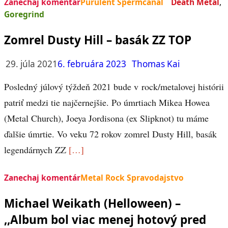
Zanechaj komentár
Purulent Spermcanal
Death Metal
,
Goregrind
Zomrel Dusty Hill – basák ZZ TOP
29. júla 2021
6. februára 2023
Thomas Kai
Posledný júlový týždeň 2021 bude v rock/metalovej histórii
patriť medzi tie najčernejšie. Po úmrtiach Mikea Howea
(Metal Church), Joeya Jordisona (ex Slipknot) tu máme
ďalšie úmrtie. Vo veku 72 rokov zomrel Dusty Hill, basák
legendárnych ZZ
[…]
Zanechaj komentár
Metal Rock Spravodajstvo
Michael Weikath (Helloween) –
,,Album bol viac menej hotový pred