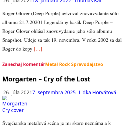
26. júla 2021
18. januára 2022
Thomas Kai
Roger Glover (Deep Purple) avízoval znovuvydanie sólo
albumu 21.7.20201 Legendárny basák Deep Purple –
Roger Glover ohlásil znovuvydanie jeho sólo albumu
Snapshot. Udeje sa tak 19. novembra. V roku 2002 sa dal
Roger do kopy
[…]
Zanechaj komentár
Metal Rock Spravodajstvo
Morgarten – Cry of the Lost
26. júla 2021
7. septembra 2025
Lidka Horvátová
Švajčiarska metalová scéna je mi skoro neznáma a k