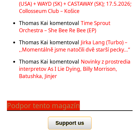
(USA) + WAYD (SK) + CASTAWAY (SK); 17.5.2026;
Collosseum Club – Košice
Thomas Kai
komentoval
Time Sprout
Orchestra – She Bee Re Bee (EP)
Thomas Kai
komentoval
Jirka Lang (Turbo) –
,,Momentálně jsme natočili dvě starší pecky…“
Thomas Kai
komentoval
Novinky z prostredia
interpretov As I Lie Dying, Billy Morrison,
Batushka, Jinjer
Podpor tento magazín
Support us