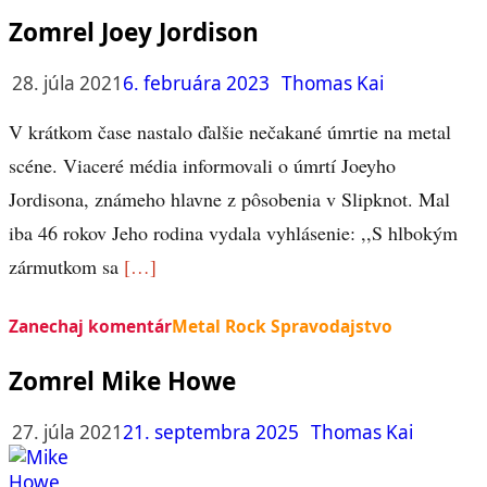
Zomrel Joey Jordison
28. júla 2021
6. februára 2023
Thomas Kai
V krátkom čase nastalo ďalšie nečakané úmrtie na metal
scéne. Viaceré média informovali o úmrtí Joeyho
Jordisona, známeho hlavne z pôsobenia v Slipknot. Mal
iba 46 rokov Jeho rodina vydala vyhlásenie: ,,S hlbokým
zármutkom sa
[…]
Zanechaj komentár
Metal Rock Spravodajstvo
Zomrel Mike Howe
27. júla 2021
21. septembra 2025
Thomas Kai