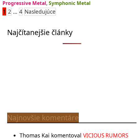
Progressive Metal
,
Symphonic Metal
Stránkovanie
1
…
2
4
Nasledujúce
príspevkov
Najčítanejšie články
Najnovšie komentáre
Thomas Kai
komentoval
VICIOUS RUMORS