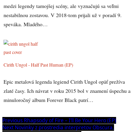
medzi legendy tamojšej scény, ale vyznačujú sa veľmi
nestabilnou zostavou. V 2018-tom prijali už v poradí 9.
speváka. Mladého…
Cirith Ungol - Half Past Human (EP)
Epic metalová legenda legiend Cirith Ungol opäť prežíva
zlaté časy. Ich návrat v roku 2015 bol v znamení úspechu a
minuloročný album Forever Black patrí…
Navigácia
Previous
Previous
Rhapsody of Fire – I’ll Be Your Hero (EP)
post:
Next
Next
Novinky z prostredia interpretov Obscura,
v