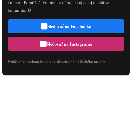
koncert. Pomôžeš tým nielen nám, ale aj celej metalovej
komunite. 🤘
Sledovať na Facebooku
Sledovať na Instagrame
Pridáš sa k tisíckam fanúšikov slovenského a českého metalu.