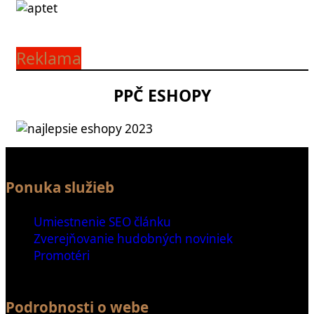
Reklama
PPČ ESHOPY
Ponuka služieb
Umiestnenie SEO článku
Zverejňovanie hudobných noviniek
Promotéri
Podrobnosti o webe