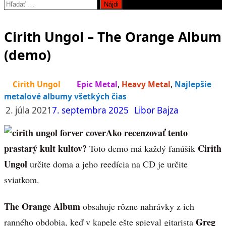
Hľadať:
Cirith Ungol – The Orange Album
(demo)
Cirith Ungol
Epic Metal
,
Heavy Metal
,
Najlepšie
metalové albumy všetkých čias
2. júla 2021
7. septembra 2025
Libor Bajza
Ako recenzovať tento
prastarý kult kultov?
Cirith
Toto demo má každý fanúšik
Ungol
určite doma a jeho reedícia na CD je určite
sviatkom.
The Orange Album
obsahuje rôzne nahrávky z ich
Greg
ranného obdobia, keď v kapele ešte spieval gitarista