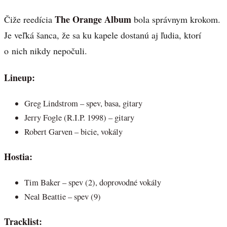
The Orange Album
Čiže reedícia
bola správnym krokom.
Je veľká šanca, že sa ku kapele dostanú aj ľudia, ktorí
o nich nikdy nepočuli.
Lineup:
Greg Lindstrom – spev, basa, gitary
Jerry Fogle (R.I.P. 1998) – gitary
Robert Garven – bicie, vokály
Hostia:
Tim Baker – spev (2), doprovodné vokály
Neal Beattie – spev (9)
Tracklist: