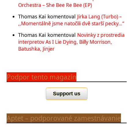
Orchestra – She Bee Re Bee (EP)
Thomas Kai
komentoval
Jirka Lang (Turbo) –
,,Momentálně jsme natočili dvě starší pecky…“
Thomas Kai
komentoval
Novinky z prostredia
interpretov As I Lie Dying, Billy Morrison,
Batushka, Jinjer
Podpor tento magazín
Support us
Aptet – podporované zamestnávanie