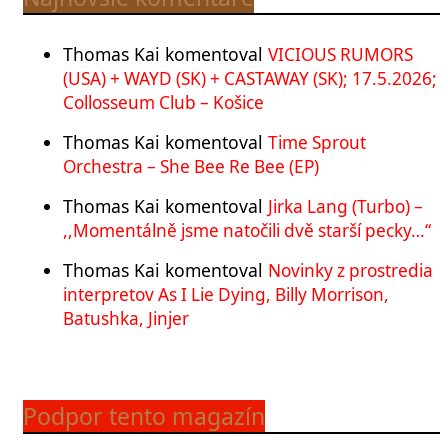
Thomas Kai
komentoval
VICIOUS RUMORS
(USA) + WAYD (SK) + CASTAWAY (SK); 17.5.2026;
Collosseum Club – Košice
Thomas Kai
komentoval
Time Sprout
Orchestra – She Bee Re Bee (EP)
Thomas Kai
komentoval
Jirka Lang (Turbo) –
,,Momentálně jsme natočili dvě starší pecky…“
Thomas Kai
komentoval
Novinky z prostredia
interpretov As I Lie Dying, Billy Morrison,
Batushka, Jinjer
Podpor tento magazín