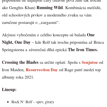
Running Wild
ako Genghis Khan)
. Kombinácia melódii,
old schoolových prvkov a moderného zvuku sa vám
zaručene postarajú o ,,eargasmi“.
One
Akýmsi vybočením z celého konceptu sú balada
Night, One Day
– kde Rolf tak trochu pripomína až Bruca
The Iron Times.
Springsteena a záverečná dlhá epická
Crossing the Blades
Senjutsu
sa určite oplatí. Spolu s
od
Resurrection Day
Iron Maiden,
od Rage patrí medzi top
albumy roka 2021.
Lineup:
Rock N‘ Rolf – spev, gitary