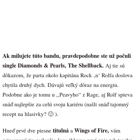
Ak milujete túto bandu, pravdepodobne ste už počuli
single Diamonds & Pearls, The Shellback.
Aj tie sú
dôkazom, že parta okolo kapitána Rock ‚n‘ Rolfa doslova
chytila druhý dych. Dávajú veľký dôraz na energiu.
Podobne ako je tomu u ,,Peavyho“ z Rage, aj Rolf spieva
snáď najlepšie za celú svoju kariéru (našli snáď tajomný
recept na hlasivky? 🙂 ).
titulná
Wings of Fire,
Hneď prvé dve piesne
a
vám
pripomenú tie najlepšie časy (hlavne prvá znie tak trochu