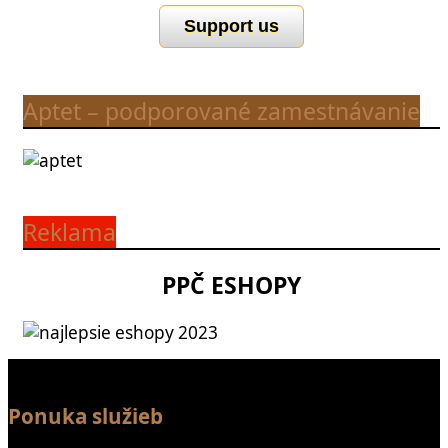
Support us
Aptet – podporované zamestnávanie
Reklama
PPČ ESHOPY
Ponuka služieb