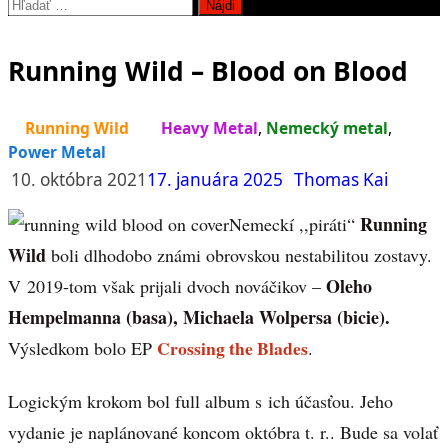
Hľadať:
Running Wild – Blood on Blood
Running Wild
Heavy Metal
,
Nemecký metal
,
Power Metal
10. októbra 2021
17. januára 2025
Thomas Kai
Running
Nemeckí ,,piráti“
Wild
boli dlhodobo známi obrovskou nestabilitou zostavy.
Oleho
V 2019-tom však prijali dvoch nováčikov –
Hempelmanna (basa), Michaela Wolpersa (bicie).
Crossing the Blades
Výsledkom bolo EP
.
Logickým krokom bol full album s ich účasťou. Jeho
vydanie je naplánované koncom októbra t. r.. Bude sa volať