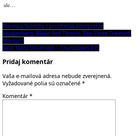
ale…
Navigácia
Previous
Previous
Novinky z prostredia interpretov
post:
Vandenberg, Blood Red Throne, The Three Tremors,
v
Mordum
článku
Next
Next
Silent Obsession – Countdown (EP)
post:
Pridaj komentár
Vaša e-mailová adresa nebude zverejnená.
Vyžadované polia sú označené
*
Komentár
*