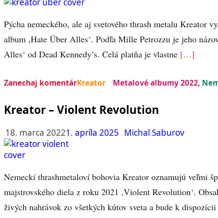
Pýcha nemeckého, ale aj svetového thrash metalu Kreator vy
album ,Hate Über Alles‘. Podľa Mille Petrozzu je jeho názo
Alles‘ od Dead Kennedy’s. Celá platňa je vlastne
[…]
Zanechaj komentár
Kreator
Metalové albumy 2022
,
Nem
Kreator – Violent Revolution
18. marca 2022
1. apríla 2025
Michal Saburov
Nemeckí thrashmetaloví bohovia Kreator oznamujú veľmi šp
majstrovského diela z roku 2021 ,Violent Revolution‘. Obsa
živých nahrávok zo všetkých kútov sveta a bude k dispozíci