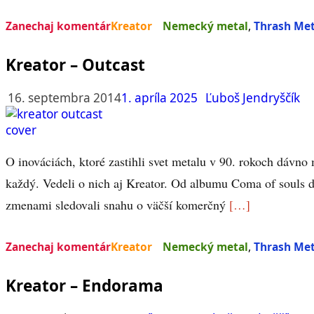
Zanechaj komentár
Kreator
Nemecký metal
,
Thrash Met
Kreator – Outcast
16. septembra 2014
1. apríla 2025
Ľuboš Jendryščík
O inováciách, ktoré zastihli svet metalu v 90. rokoch dávno
každý. Vedeli o nich aj Kreator. Od albumu Coma of souls d
zmenami sledovali snahu o väčší komerčný
[…]
Zanechaj komentár
Kreator
Nemecký metal
,
Thrash Met
Kreator – Endorama