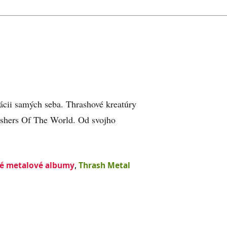
tácii samých seba. Thrashové kreatúry
ushers Of The World. Od svojho
é metalové albumy
,
Thrash Metal