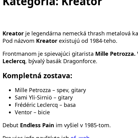
Kategória:
Kreator
Kreator
je legendárna nemecká thrash metalová kap
Pod názvom
Kreator
existujú od 1984-teho.
Frontmanom je spievajúci gitarista
Mille Petrozza.
Leclercq
, bývalý basák Dragonforce.
Kompletná zostava:
Mille Petrozza – spev, gitary
Sami Yli-Sirniö – gitary
Frédéric Leclercq – basa
Ventor – bicie
Debut
Endless Pain
im vyšiel v 1985-tom.
Pre viac info navštívte ich
of. web.