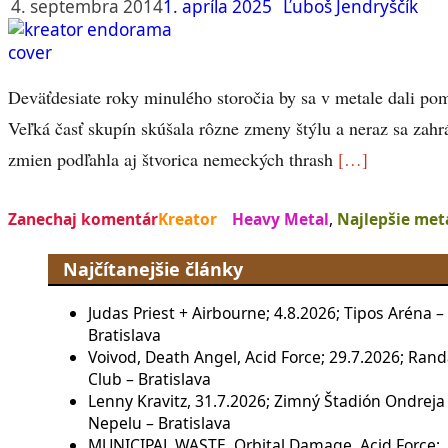
4. septembra 2014
1. apríla 2025
Ľuboš Jendryščík
Deväťdesiate roky minulého storočia by sa v metale dali p
Veľká časť skupín skúšala rôzne zmeny štýlu a neraz sa zahr
zmien podľahla aj štvorica nemeckých thrash
[…]
Zanechaj komentár
Kreator
Heavy Metal
,
Najlepšie met
Najčítanejšie články
Judas Priest + Airbourne; 4.8.2026; Tipos Aréna –
Bratislava
Voivod, Death Angel, Acid Force; 29.7.2026; Rand
Club – Bratislava
Lenny Kravitz, 31.7.2026; Zimný Štadión Ondreja
Nepelu – Bratislava
MUNICIPAL WASTE, Orbital Damage, Acid Force;