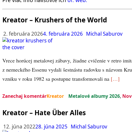
Kreator – Krushers of the World
2. februára 2026
4. februára 2026
Michal Saburov
Vrece horúcej metalovej zábavy, žiadne cvičenie v retro imi
z nemeckého Essenu vydali šestnástu radovku s názvom Kr
vzniku v roku 1982 sa postupne transformovali na
[…]
Zanechaj komentár
Kreator
Metalové albumy 2026
,
Nov
Kreator – Hate Über Alles
12. júna 2022
28. júna 2025
Michal Saburov