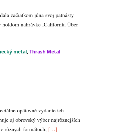
dala začiatkom júna svoj pätnásty
v holdom nahrávke ,California Über
ecký metal
,
Thrash Metal
eciálne opätovné vydanie ich
huje aj obrovský výber najrôznejších
i v rôznych formátoch,
[…]