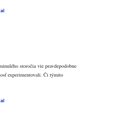
al
 minulého storočia vie pravdepodobne
osť experimentovali. Či týmito
al