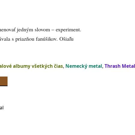
omenovať jedným slovom – experiment.
ávala s priazňou fanúšikov. Ošiaľu
alové albumy všetkých čias
,
Nemecký metal
,
Thrash Meta
al