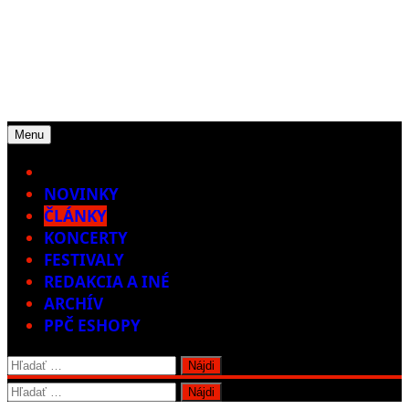
Menu
Home
NOVINKY
ČLÁNKY
KONCERTY
FESTIVALY
REDAKCIA A INÉ
ARCHÍV
PPČ ESHOPY
Hľadať:
Hľadať: