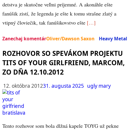
detstva je skutočne veľmi príjemné. A akonáhle ešte
fanúšik zistí, že legenda je ešte k tomu strašne zlatý a
vtipný človiečik, tak fanúšikovstvo ešte
[…]
Zanechaj komentár
Oliver/Dawson Saxon
Heavy Metal
ROZHOVOR SO SPEVÁKOM PROJEKTU
TITS OF YOUR GIRLFRIEND, MARCOM,
ZO DŇA 12.10.2012
12. októbra 2012
31. augusta 2025
ugly mary
Tento rozhovor som bola dlžná kapele TOYG už pekne