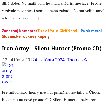
dlhú dobu. Na maili som ho mala snáď tri mesiace. Proste
v závale povinností som na neho zabudla čo ma veľmi mrzí
a touto cestou sa
[…]
Zanechaj komentár
Tits of Your Girlfriend
Punk metal
,
Slovenské rockové kapely
Iron Army – Silent Hunter (Promo CD)
12. októbra 2012
4. októbra 2024
Thomas Kai
Pre milovníkov heavy metalu, prinášam novinku z Čiech.
Recenziu na nové promo CD Silent Hunter kapely Iron