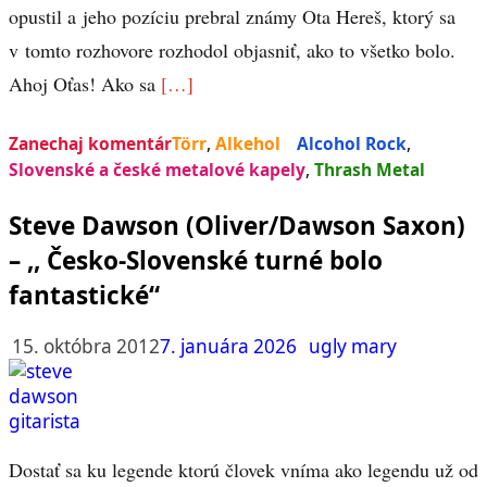
opustil a jeho pozíciu prebral známy Ota Hereš, ktorý sa
v tomto rozhovore rozhodol objasniť, ako to všetko bolo.
Ahoj Oťas! Ako sa
[…]
Zanechaj komentár
Törr
,
Alkehol
Alcohol Rock
,
Slovenské a české metalové kapely
,
Thrash Metal
Steve Dawson (Oliver/Dawson Saxon)
– ,, Česko-Slovenské turné bolo
fantastické“
15. októbra 2012
7. januára 2026
ugly mary
Dostať sa ku legende ktorú človek vníma ako legendu už od