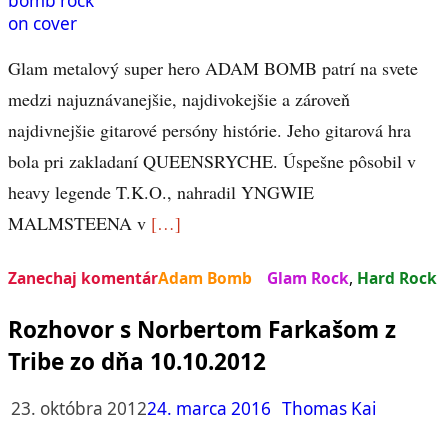
Glam metalový super hero ADAM BOMB patrí na svete
medzi najuznávanejšie, najdivokejšie a zároveň
najdivnejšie gitarové persóny histórie. Jeho gitarová hra
bola pri zakladaní QUEENSRYCHE. Úspešne pôsobil v
heavy legende T.K.O., nahradil YNGWIE
MALMSTEENA v
[…]
Zanechaj komentár
Adam Bomb
Glam Rock
,
Hard Rock
Rozhovor s Norbertom Farkašom z
Tribe zo dňa 10.10.2012
23. októbra 2012
24. marca 2016
Thomas Kai