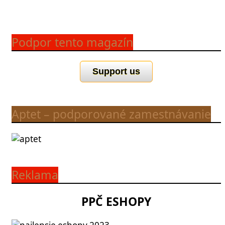
Podpor tento magazín
Support us
Aptet – podporované zamestnávanie
Reklama
PPČ ESHOPY