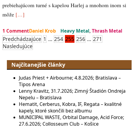
prebiehajúcom turné s kapelou Harlej a mnohom inom si
môže
[…]
1 Comment
Daniel Krob
Heavy Metal
,
Thrash Metal
Stránkovanie
…
255
…
Predchádzajúce
1
254
256
271
Nasledujúce
príspevkov
Najčítanejšie články
Judas Priest + Airbourne; 4.8.2026; Bratislava –
Tipos Arena
Lenny Kravitz, 31.7.2026; Zimný Štadión Ondreja
Nepelu – Bratislava
Hematit, Cerberus, Kobra, IF, Regata – kvalitné
kapely, ktoré skončili bez albumu
MUNICIPAL WASTE, Orbital Damage, Acid Force;
27.6.2026; Collosseum Club – Košice