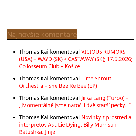
Najnovšie komentáre
Thomas Kai
komentoval
VICIOUS RUMORS
(USA) + WAYD (SK) + CASTAWAY (SK); 17.5.2026;
Collosseum Club – Košice
Thomas Kai
komentoval
Time Sprout
Orchestra – She Bee Re Bee (EP)
Thomas Kai
komentoval
Jirka Lang (Turbo) –
,,Momentálně jsme natočili dvě starší pecky…“
Thomas Kai
komentoval
Novinky z prostredia
interpretov As I Lie Dying, Billy Morrison,
Batushka, Jinjer