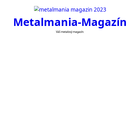
Skip
to
Metalmania-Magazín
content
Váš metalový magazín.