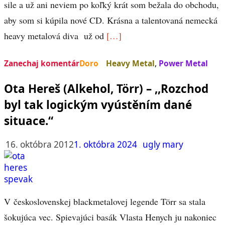
sile a už ani neviem po koľký krát som bežala do obchodu,
aby som si kúpila nové CD. Krásna a talentovaná nemecká
heavy metalová diva už od
[…]
Zanechaj komentár
Doro
Heavy Metal
,
Power Metal
Ota Hereš (Alkehol, Törr) – ,,Rozchod
byl tak logickým vyústěním dané
situace.“
16. októbra 2012
1. októbra 2024
ugly mary
V československej blackmetalovej legende Törr sa stala
šokujúca vec. Spievajúci basák Vlasta Henych ju nakoniec