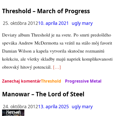
ČLÁNKY
Threshold – March of Progress
25. októbra 2012
10. apríla 2021
ugly mary
Deviaty album Threshold je na svete. Po smrti predošlého
speváka Andrew McDermotta sa vrátil na stálo môj favorit
Damian Wilson a kapela vytvorila skutočne rozmanitú
kolekciu, ale všetky skladby majú napriek komplikovanosti
obrovský hitový potenciál.
[…]
Zanechaj komentár
Threshold
Progressive Metal
Manowar – The Lord of Steel
24. októbra 2012
13. apríla 2025
ugly mary