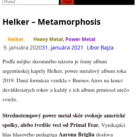
Hľadať:
Helker – Metamorphosis
Helker
Heavy Metal
,
Power Metal
9. januára 2020
31. januára 2021
Libor Bajza
Podľa môjho skromného názoru je ôsmy album
argentínskej kapely Helker, power metalový album roka
2019. Daná formácia vznikla v Buenos Aires na konci
deväťdesiatych rokov a každý z ich album priniesol niečo
svieže.
Strednotempový power metal skôr evokuje americké
spolky, alebo tvrdšie veci od Primal Fear.
Vynikajúci
Aarona Brigliu
hlas hlasového pedagóga
doslova