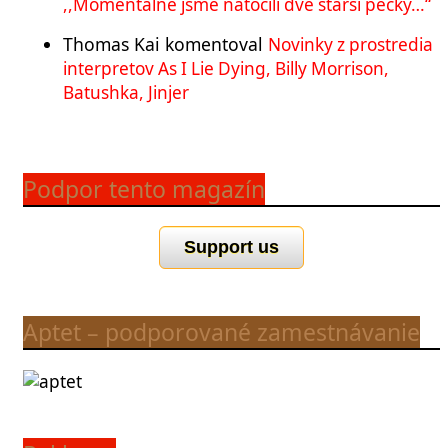
,,Momentálně jsme natočili dvě starší pecky…“
Thomas Kai
komentoval
Novinky z prostredia
interpretov As I Lie Dying, Billy Morrison,
Batushka, Jinjer
Podpor tento magazín
Support us
Aptet – podporované zamestnávanie