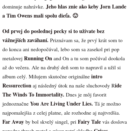
Jeho hlas znie ako keby Jorn Lande
dominuje nahrávke.
a Tim Owens mali spolu dieťa. 🙂
Od prvej do poslednej pecky si to užívate bez
vážnejších zaváhaní.
Priznávam sa, že prvý krát som to
do konca ani nedopočúval, lebo som sa zasekol pri pop
Running On
metalovej
and On a tu som počúval dookola
až do večera. Ale na druhý deň som to napravil a užil si
intro
album celý. Milujem skutočne originálne
Ressurection
ide
aj následný útok na naše sluchovody R
The Winds To Immortality.
Dnes je môj favorit
You Are Living Under Lies.
jednoznačne
Tá je možno
najpomalejšia z celej platne, ale rozhodne aj najtvrdšia.
Far Away
Fairy Tale
by bol skvelý singel, pri
vás doslova
Crises
napadne thrash metal a záver patrí skladbe
,