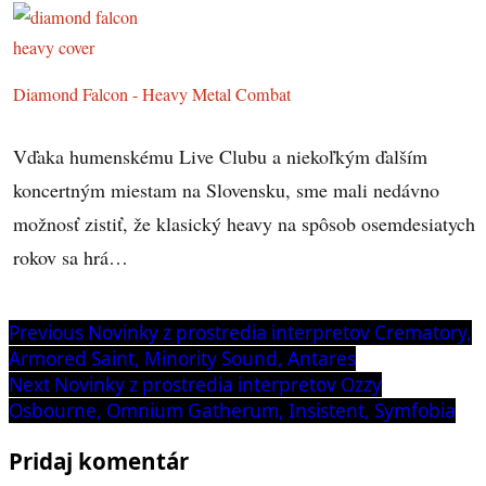
Diamond Falcon - Heavy Metal Combat
Vďaka humenskému Live Clubu a niekoľkým ďalším
koncertným miestam na Slovensku, sme mali nedávno
možnosť zistiť, že klasický heavy na spôsob osemdesiatych
rokov sa hrá…
Navigácia
Previous
Previous
Novinky z prostredia interpretov Crematory,
post:
Armored Saint, Minority Sound, Antares
v
Next
Next
Novinky z prostredia interpretov Ozzy
článku
post:
Osbourne, Omnium Gatherum, Insistent, Symfobia
Pridaj komentár