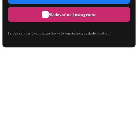
Sledovať na Instagrame
Pridáš sa k tisíckam fanúšikov slovenského a českého metalu.