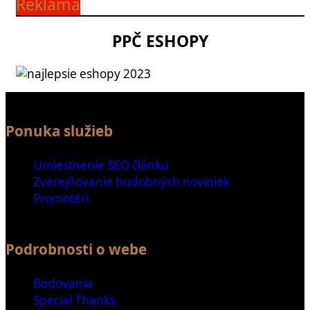
Reklama
PPČ ESHOPY
Ponuka služieb
Umiestnenie SEO článku
Zverejňovanie hudobných noviniek
Promotéri
Podrobnosti o webe
Bodovania
Special Thanks